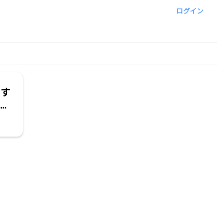
ログイン
をす
った
ーン