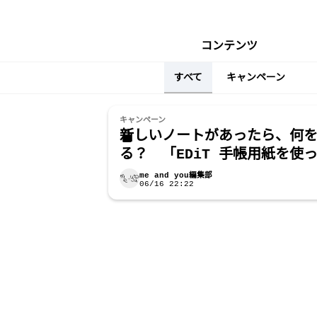
コンテンツ
すべて
キャンペーン
キャンペーン
新しいノートがあったら、何
る？ 「EDiT 手帳用紙を使
ノート」プレゼントキャンペ
me and you編集部
06/16 22:22