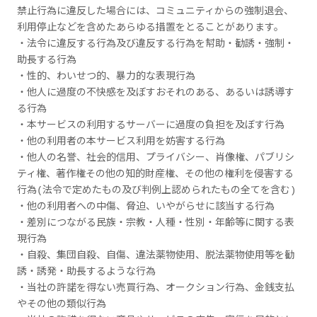
禁止行為に違反した場合には、コミュニティからの強制退会、
利用停止などを含めたあらゆる措置をとることがあります。
・法令に違反する行為及び違反する行為を幇助・勧誘・強制・
助長する行為
・性的、わいせつ的、暴力的な表現行為
・他人に過度の不快感を及ぼすおそれのある、あるいは誘導す
る行為
・本サービスの利用するサーバーに過度の負担を及ぼす行為
・他の利用者の本サービス利用を妨害する行為
・他人の名誉、社会的信用、プライバシー、肖像権、パブリシ
ティ権、著作権その他の知的財産権、その他の権利を侵害する
行為(法令で定めたもの及び判例上認められたもの全てを含む)
・他の利用者への中傷、脅迫、いやがらせに該当する行為
・差別につながる民族・宗教・人種・性別・年齢等に関する表
現行為
・自殺、集団自殺、自傷、違法薬物使用、脱法薬物使用等を勧
誘・誘発・助長するような行為
・当社の許諾を得ない売買行為、オークション行為、金銭支払
やその他の類似行為