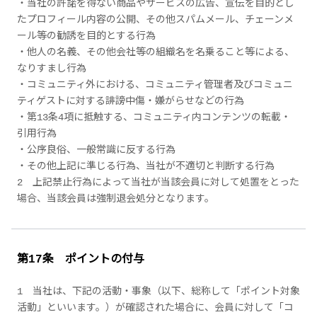
・当社の許諾を得ない商品やサービスの広告、宣伝を目的とし
たプロフィール内容の公開、その他スパムメール、チェーンメ
ール等の勧誘を目的とする行為
・他人の名義、その他会社等の組織名を名乗ること等による、
なりすまし行為
・コミュニティ外における、コミュニティ管理者及びコミュニ
ティゲストに対する誹謗中傷・嫌がらせなどの行為
・第13条4項に抵触する、コミュニティ内コンテンツの転載・
引用行為
・公序良俗、一般常識に反する行為
・その他上記に準じる行為、当社が不適切と判断する行為
2 上記禁止行為によって当社が当該会員に対して処置をとった
場合、当該会員は強制退会処分となります。
第17条 ポイントの付与
1 当社は、下記の活動・事象（以下、総称して「ポイント対象
活動」といいます。）が確認された場合に、会員に対して「コ