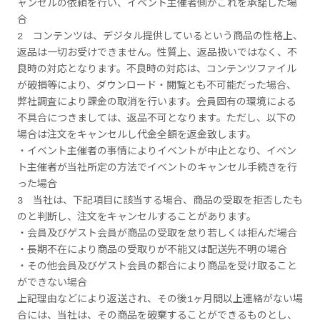
ャンセルの依頼を行い、イベント主催者側がこれを承諾した場
合
2 コンテンツは、デジタル提供しているという商品の性格上、
返品は一切お受けできません。性質上、返品扱いではなく、不
良時の対応となります。不良時の対応は、コンテンツファイル
が破損等により、ダウンロード・閲覧とも不可能だった場合、
弊社調査により課金の取消を行います。会員固有の環境による
不具合につきましては、返品不可となります。ただし、以下の
場合は注文をキャンセルし代金全額を返金致します。
・イベント主催者の事情によりイベントが中止となり、イベン
ト主催者が当社所定の方法でイベントのキャンセル手続きを行
った場合
3 当社は、下記項目に該当する場合、商品の受取を拒否したも
のと判断し、注文をキャンセルすることがあります。
・会員及びゲスト会員が商品の受取を怠り若しくは拒んだ場合
・長期不在により商品の受取りが不能又は配送先不明の場合
・その他会員及びゲスト会員の都合により商品を受け取ること
ができない場合
上記理由などにより返送され、その後1ヶ月間以上連絡がない場
合には、当社は、その商品を破棄することができるものとし、