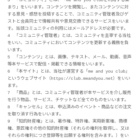
3 「コミュニティ」とは、「me and you clubを利用する集
まり」をいいます。コンテンツを閲覧し、またコンテンツに対
する意見・感想を投稿することで、コミュニティ管理者及びゲ
ストと会員同士で情報共有や意見交換できるサービスをいいま
す。当該コミュニティの利用にはメールアドレスが必要です。
4 「コミュニティ管理者」とは、コミュニティを主宰する当社
をいい、コミュニティにおいてコンテンツを更新する義務を負
います。
5 「コンテンツ」とは、画像、テキスト、メール、動画、音声
等本サービスで配信・掲載できる情報をいいます。
6 「本サイト」とは、当社が運営する「me and you club」
というウェブサイト（https://club.meandyou.net）をいい
ます。
7 「商品」とは、コミュニティ管理者が本サービスを介し販売
を行う物品、サービス、チケットなど全てのものをいいます。
8 「キャンセル」とは、申込済みのイベント・商品などの注文
を取り消す行為をいいます。
9 「知的財産権」とは、著作権、特許権、実用新案権、商標
権、意匠権その他の知的財産権（それらの権利を取得し、又は
それらの権利につき登録等を出願する権利を含みます。）をい